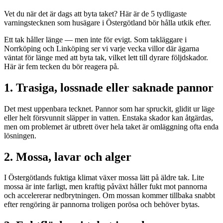
Vet du när det är dags att byta taket? Här är de 5 tydligaste
varningstecknen som husägare i Östergötland bör hålla utkik efter.
Ett tak håller länge — men inte för evigt. Som takläggare i
Norrköping och Linköping ser vi varje vecka villor där ägarna
väntat för länge med att byta tak, vilket lett till dyrare följdskador.
Här är fem tecken du bör reagera på.
1. Trasiga, lossnade eller saknade pannor
Det mest uppenbara tecknet. Pannor som har spruckit, glidit ur läge
eller helt försvunnit släpper in vatten. Enstaka skador kan åtgärdas,
men om problemet är utbrett över hela taket är omläggning ofta enda
lösningen.
2. Mossa, lavar och alger
I Östergötlands fuktiga klimat växer mossa lätt på äldre tak. Lite
mossa är inte farligt, men kraftig påväxt håller fukt mot pannorna
och accelererar nedbrytningen. Om mossan kommer tillbaka snabbt
efter rengöring är pannorna troligen porösa och behöver bytas.