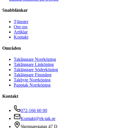
Snabblänkar
Tjänster
Om oss
Artiklar
Kontakt
Områden
Takläggare Norrköping
Takläggare Linköping
Takläggare Söderköping
Takläggare Finspång
Takbyte Norrköping
Papptak Norrköping
Kontakt
072-166 60 00
Kontakt@ek-tak.se
Skepparegatan 47 D