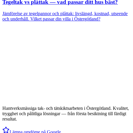
Tegeltak vs plåttak — vad passar ditt hus bäst?
Jämförelse av tegelpannor och plåttak: livslängd, kostnad, utseende
och underhåll. Vilket passar din villa i Östergötland?
Hantverksmässiga tak- och tätskiktsarbeten i Östergötland. Kvalitet,
trygghet och pålitliga lösningar — från första besiktning till färdigt
resultat.
Lämna omdöme på Google