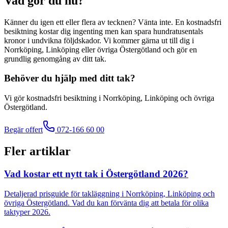
Vad gör du nu?
Känner du igen ett eller flera av tecknen? Vänta inte. En kostnadsfri
besiktning kostar dig ingenting men kan spara hundratusentals
kronor i undvikna följdskador. Vi kommer gärna ut till dig i
Norrköping, Linköping eller övriga Östergötland och gör en
grundlig genomgång av ditt tak.
Behöver du hjälp med ditt tak?
Vi gör kostnadsfri besiktning i Norrköping, Linköping och övriga
Östergötland.
Begär offert
072-166 60 00
Fler artiklar
Vad kostar ett nytt tak i Östergötland 2026?
Detaljerad prisguide för takläggning i Norrköping, Linköping och
övriga Östergötland. Vad du kan förvänta dig att betala för olika
taktyper 2026.