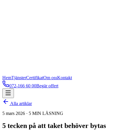
Hem
Tjänster
Certifikat
Om oss
Kontakt
072-166 60 00
Begär offert
Alla artiklar
5 mars 2026
·
5
MIN LÄSNING
5 tecken på att taket behöver bytas