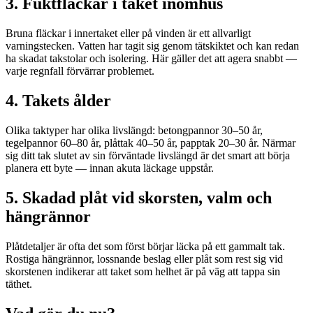
3. Fuktfläckar i taket inomhus
Bruna fläckar i innertaket eller på vinden är ett allvarligt
varningstecken. Vatten har tagit sig genom tätskiktet och kan redan
ha skadat takstolar och isolering. Här gäller det att agera snabbt —
varje regnfall förvärrar problemet.
4. Takets ålder
Olika taktyper har olika livslängd: betongpannor 30–50 år,
tegelpannor 60–80 år, plåttak 40–50 år, papptak 20–30 år. Närmar
sig ditt tak slutet av sin förväntade livslängd är det smart att börja
planera ett byte — innan akuta läckage uppstår.
5. Skadad plåt vid skorsten, valm och
hängrännor
Plåtdetaljer är ofta det som först börjar läcka på ett gammalt tak.
Rostiga hängrännor, lossnande beslag eller plåt som rest sig vid
skorstenen indikerar att taket som helhet är på väg att tappa sin
täthet.