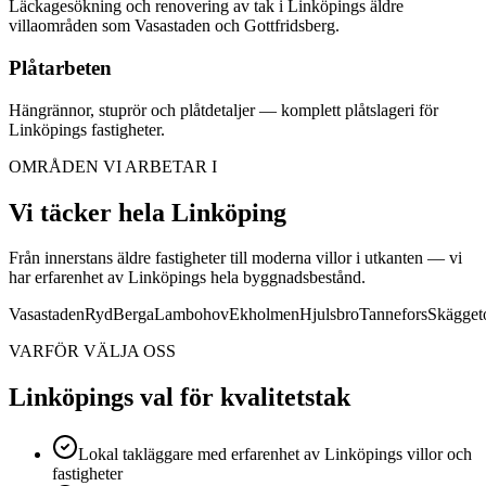
Läckagesökning och renovering av tak i Linköpings äldre
villaområden som Vasastaden och Gottfridsberg.
Plåtarbeten
Hängrännor, stuprör och plåtdetaljer — komplett plåtslageri för
Linköpings fastigheter.
OMRÅDEN VI ARBETAR I
Vi täcker hela Linköping
Från innerstans äldre fastigheter till moderna villor i utkanten — vi
har erfarenhet av Linköpings hela byggnadsbestånd.
Vasastaden
Ryd
Berga
Lambohov
Ekholmen
Hjulsbro
Tannefors
Skägget
VARFÖR VÄLJA OSS
Linköpings val för kvalitetstak
Lokal takläggare med erfarenhet av Linköpings villor och
fastigheter