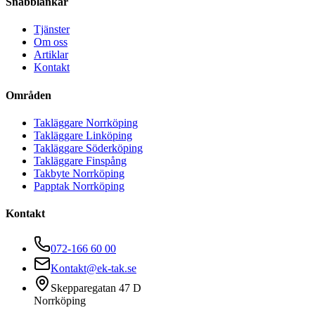
Snabblänkar
Tjänster
Om oss
Artiklar
Kontakt
Områden
Takläggare Norrköping
Takläggare Linköping
Takläggare Söderköping
Takläggare Finspång
Takbyte Norrköping
Papptak Norrköping
Kontakt
072-166 60 00
Kontakt@ek-tak.se
Skepparegatan 47 D
Norrköping